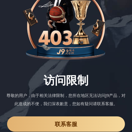
访问限制
尊敬的用户，由于相关法律限制，您所在地区无法访问J9产品，对
此造成的不便，我们深表歉意，您如有疑问请联系客服。
联系客服